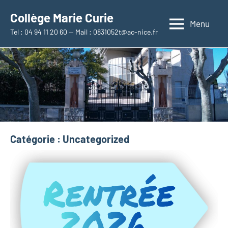
Aller
Collège Marie Curie
au
Menu
Tel : 04 94 11 20 60 — Mail : 0831052t@ac-nice.fr
contenu
Catégorie :
Uncategorized