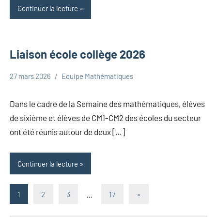
Continuer la lecture
Liaison école collège 2026
27 mars 2026
Equipe Mathématiques
Uncategorized
Dans le cadre de la Semaine des mathématiques, élèves
de sixième et élèves de CM1-CM2 des écoles du secteur
ont été réunis autour de deux […]
Continuer la lecture
Pagination
Articles
1
2
3
…
17
»
suivants
des