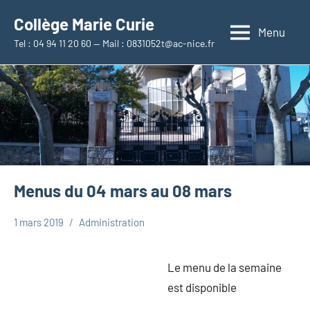
Aller
Collège Marie Curie
au
Menu
Tel : 04 94 11 20 60 — Mail : 0831052t@ac-nice.fr
contenu
Menus du 04 mars au 08 mars
1 mars 2019
Administration
Aucun
Uncategorized
commentaire
Le menu de la semaine
est disponible