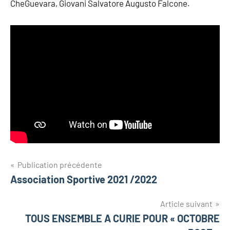
CheGuevara, Giovani Salvatore Augusto Falcone.
Navigation
Publication précédente
Association Sportive 2021 /2022
de
l’article
Article suivant
TOUS ENSEMBLE A CURIE POUR « OCTOBRE