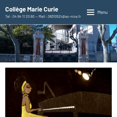
Aller
Collège Marie Curie
au
Menu
Tel : 04 94 11 20 60 — Mail : 0831052t@ac-nice.fr
contenu